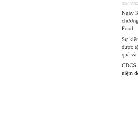
05/06/20
Ngày 3
chương
Food –
Sự kiện
được tặ
quà và
CĐCS C
niệm đẹ