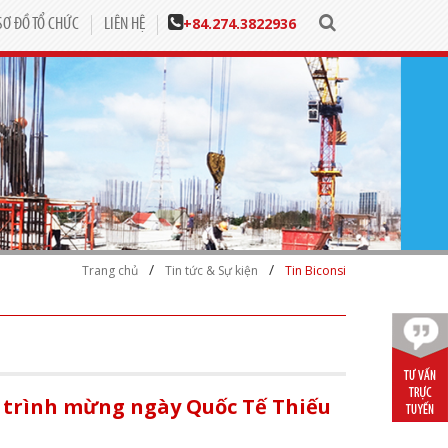
+84.
274.3822936
SƠ ĐỒ TỔ CHỨC
LIÊN HỆ
/
/
Trang chủ
Tin tức & Sự kiện
Tin Biconsi
g trình mừng ngày Quốc Tế Thiếu