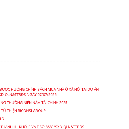
ĐƯỢC HƯỞNG CHÍNH SÁCH MUA NHÀ Ở XÃ HỘI TẠI DỰ ÁN
XD-QLN&TTBĐS NGÀY 07/07/2026
NG THƯỜNG NIÊN NĂM TÀI CHÍNH 2025
 TỪ THIỆN BICONSI GROUP
I D
ÀNH III - KHỐI E VÀ F SỐ 8683/SXD-QLN&TTBĐS