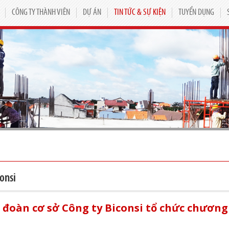
CÔNG TY THÀNH VIÊN
DỰ ÁN
TIN TỨC & SỰ KIỆN
TUYỂN DỤNG
onsi
 đoàn cơ sở Công ty Biconsi tổ chức chươn