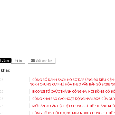
In
Gửi bạn bè
 khác
26
CÔNG BỐ DANH SÁCH HỒ SƠ ĐÁP ỨNG ĐỦ ĐIỀU KIỆN 
NOXH CHUNG CƯ PHÚ HÒA THEO VĂN BẢN SỐ 24283/S
26
BICONSI TỔ CHỨC THÀNH CÔNG ĐẠI HỘI ĐỒNG CỔ ĐÔ
26
CÔNG KHAI BÁO CÁO HOẠT ĐỘNG NĂM 2025 CỦA QUỸ
26
MỞ BÁN 03 CĂN HỘ TRỆT CHUNG CƯ HIỆP THÀNH KHỐ
26
CÔNG BỐ DS ĐỐI TƯỢNG MUA NOXH CHUNG CƯ HIỆP TH