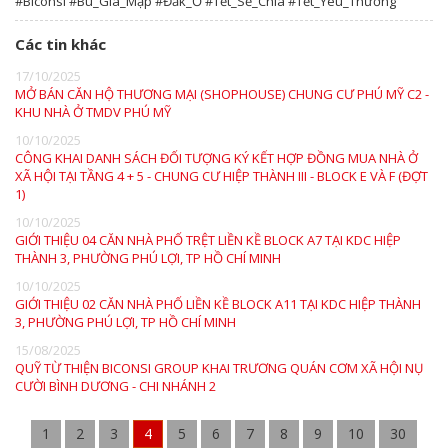
#Biconsi #Bù_Gia_Mập #Đăk_Ơ #Tết_Sẻ_Chia #Tết_Yêu_Thương
Các tin khác
17/10/2025
MỞ BÁN CĂN HỘ THƯƠNG MẠI (SHOPHOUSE) CHUNG CƯ PHÚ MỸ C2 -
KHU NHÀ Ở TMDV PHÚ MỸ
10/10/2025
CÔNG KHAI DANH SÁCH ĐỐI TƯỢNG KÝ KẾT HỢP ĐỒNG MUA NHÀ Ở
XÃ HỘI TẠI TẦNG 4 + 5 - CHUNG CƯ HIỆP THÀNH III - BLOCK E VÀ F (ĐỢT
1)
10/10/2025
GIỚI THIỆU 04 CĂN NHÀ PHỐ TRỆT LIỀN KỀ BLOCK A7 TẠI KDC HIỆP
THÀNH 3, PHƯỜNG PHÚ LỢI, TP HỒ CHÍ MINH
10/10/2025
GIỚI THIỆU 02 CĂN NHÀ PHỐ LIỀN KỀ BLOCK A11 TẠI KDC HIỆP THÀNH
3, PHƯỜNG PHÚ LỢI, TP HỒ CHÍ MINH
15/08/2025
QUỸ TỪ THIỆN BICONSI GROUP KHAI TRƯƠNG QUÁN CƠM XÃ HỘI NỤ
CƯỜI BÌNH DƯƠNG - CHI NHÁNH 2
1
2
3
4
5
6
7
8
9
10
30