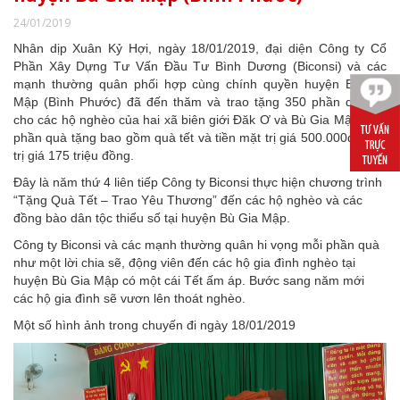
24/01/2019
Nhân dịp Xuân Kỷ Hợi, ngày 18/01/2019, đại diện Công ty Cổ
Phần Xây Dựng Tư Vấn Đầu Tư Bình Dương (Biconsi) và các
mạnh thường quân phối hợp cùng chính quyền huyện Bù Gia
Mập (Bình Phước) đã đến thăm và trao tặng 350 phần quà tết
cho các hộ nghèo của hai xã biên giới Đăk Ơ và Bù Gia Mập.
Mỗi
phần quà tặng bao gồm quà
tết
và tiền mặt trị giá 500.000đ, tổng
trị giá
175
triệu đồng.
Đây là năm thứ 4 liên tiếp Công ty Biconsi thực hiện chương trình
“Tặng Quà Tết – Trao Yêu Thương” đến các hộ nghèo và các
đồng bào dân tộc thiểu số tại huyện Bù Gia Mập.
Công ty Biconsi và các mạnh thường quân hi vọng mỗi phần quà
như một lời chia sẽ, động viên đến các hộ gia đình nghèo tại
huyện Bù Gia Mập có một cái Tết ấm áp. Bước sang năm mới
các hộ gia đình sẽ vươn lên thoát nghèo.
Một số hình ảnh trong chuyến đi ngày 18/01/2019