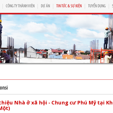
CÔNG TY THÀNH VIÊN
DỰ ÁN
TIN TỨC & SỰ KIỆN
TUYỂN DỤNG
onsi
thiệu Nhà ở xã hội - Chung cư Phú Mỹ tại 
Một)