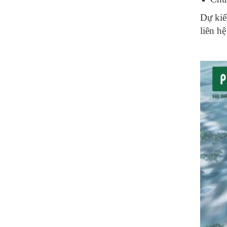
Dự kiế
liên h