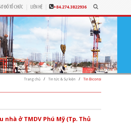
+84.
274.3822936
SƠ ĐỒ TỔ CHỨC
LIÊN HỆ
/
/
Trang chủ
Tin tức & Sự kiện
Tin Biconsi
Khu nhà ở TMDV Phú Mỹ (Tp. Thủ