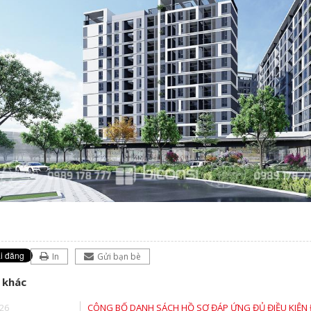
In
Gửi bạn bè
 khác
26
CÔNG BỐ DANH SÁCH HỒ SƠ ĐÁP ỨNG ĐỦ ĐIỀU KIỆN 