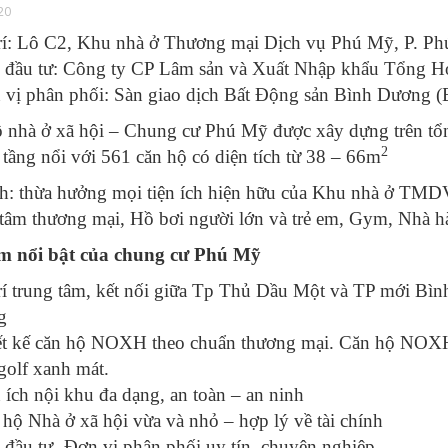
20
trí: Lô C2, Khu nhà ở Thương mại Dịch vụ Phú Mỹ, P. 
 đầu tư: Công ty CP Lâm sản và Xuất Nhập khẩu Tổng 
vị phân phối: Sàn giao dịch Bất Động sản Bình Dương (B
 nhà ở xã hội – Chung cư Phú Mỹ được xây dựng trên tổn
2
 tầng nổi với 561 căn hộ có diện tích từ 38 – 66m
ch:
thừa hưởng mọi tiện ích hiện hữu của Khu nhà ở TM
tâm thương mại, Hồ bơi người lớn và trẻ em, Gym, Nhà hà
ểm nổi bật của chung cư Phú Mỹ
rí trung tâm, kết nối giữa Tp Thủ Dầu Một và TP mới Bìn
g
ết kế căn hộ NOXH theo chuẩn thương mại. Căn hộ NOXH
golf xanh mát.
 ích nội khu đa dạng, an toàn – an ninh
hộ Nhà ở xã hội vừa và nhỏ – hợp lý về tài chính
đầu tư- Đơn vị phân phối uy tín, chuyên nghiệp.