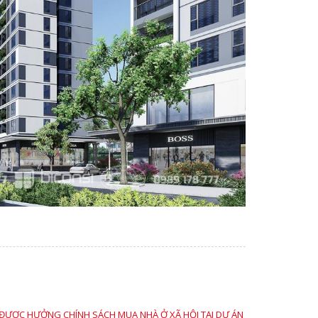
ĐƯỢC HƯỞNG CHÍNH SÁCH MUA NHÀ Ở XÃ HỘI TẠI DỰ ÁN