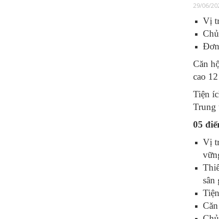
29/06/20
Vị 
Chủ
Đơn 
Căn hộ
cao 12
Tiện í
Trung 
05 đi
Vị t
vữn
Thi
sân 
Tiện
Căn 
Chủ 