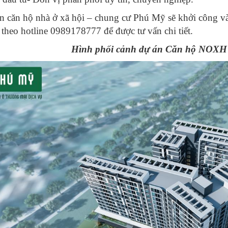
n căn hộ nhà ở xã hội – chung cư Phú Mỹ sẽ khởi công 
ệ theo hotline 0989178777 để được tư vấn chi tiết.
Hình phối cảnh dự án Căn hộ NOXH