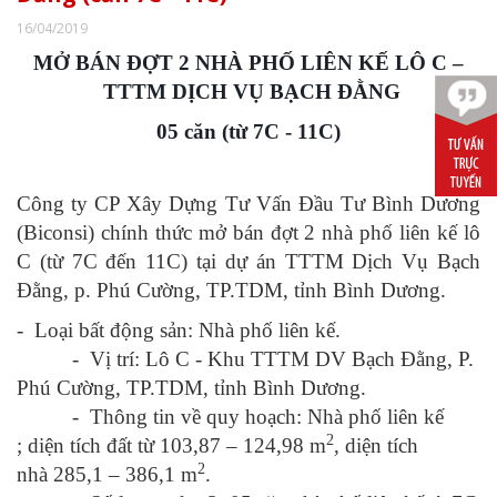
16/04/2019
MỞ BÁN
ĐỢT 2
NHÀ
PHỐ LIÊN KẾ LÔ C
–
TTTM DỊCH VỤ BẠCH ĐẰNG
05
căn
(
từ
7C - 11C)
Công ty CP Xây Dựng Tư Vấn Đầu Tư Bình Dương
(Biconsi) chính thức mở bán đợt
2
nhà
phố liên kế lô
C (từ 7C đến 11C)
tại dự á
n TTTM Dịch Vụ Bạch
Đằng,
p. Phú Cường, TP.TDM, tỉnh Bình Dương.
-
Loại bất động sản: Nhà
phố liên kế.
-
Vị trí: Lô
C
- Khu
TTTM DV Bạch Đằng, P.
Phú Cường, TP.TDM, tỉnh Bình Dương.
-
Thông tin về quy hoạch:
N
hà
phố liên kế
2
; diện tích đất từ
103,87 – 124,98
m
, diện tích
2
nhà
285,1 – 386,1
m
.