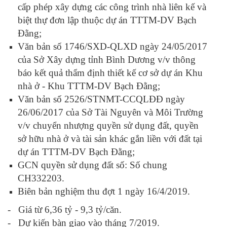
cấp phép xây dựng các công trình nhà liên kế và
biệt thự đơn lập thuộc dự án TTTM-DV Bạch
Đằng;
Văn bản số 1746/SXD-QLXD ngày 24/05/2017
của Sở Xây dựng tỉnh Bình Dương v/v thông
báo kết quả thẩm định thiết kế cơ sở dự án Khu
nhà ở - Khu TTTM-DV Bạch Đằng;
Văn bản số 2526/STNMT-CCQLĐĐ ngày
26/06/2017 của Sở Tài Nguyên và Môi Trường
v/v chuyển nhượng quyền sử dụng đất, quyền
sở hữu nhà ở và tài sản khác gắn liền với đất tại
dự án TTTM-DV Bạch Đằng;
GCN quyền sử dụng đất số: Số chung
CH332203.
Biên bản nghiệm thu đợt
1
ngày
16/4/2019.
-
Giá từ
6,36
tỷ -
9,3
tỷ/căn.
-
Dự kiến bàn giao vào tháng
7/2019
.