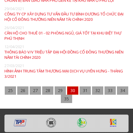
CHUẨN BỊ BÀN GIAO NHÀ PHỐ LIÊN KẾ TẠI KHU NHÀ Ở PHÚ LỢI
29/04/2021
CÔNG TY CP XÂY DỰNG TƯ VẤN ĐẦU TƯ BÌNH DƯƠNG TỔ CHỨC ĐẠI
HỘI CỔ ĐÔNG THƯỜNG NIÊN NĂM TÀI CHÍNH 2020
26/04/2021
CĂN HỘ CHO THUÊ 01 - 02 PHÒNG NGỦ, GIÁ TỐT TẠI KHU BIỆT THỰ
PHÚ THỊNH
12/04/2021
THÔNG BÁO V/V TRIỆU TẬP ĐẠI HỘI ĐỒNG CỔ ĐÔNG THƯỜNG NIÊN
NĂM TÀI CHÍNH 2020
27/03/2021
HÌNH ẢNH TRUNG TÂM THƯƠNG MẠI DỊCH VỤ UYÊN HƯNG - THÁNG
3/2021
25
26
27
28
29
30
31
32
33
34
35