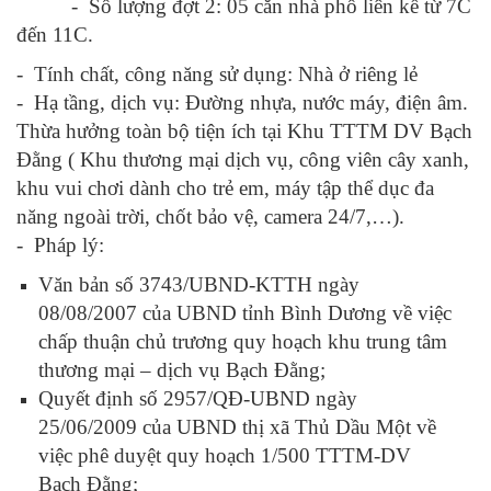
-
Số lượng đợt 2
:
05
căn nhà
phố liên kế
từ 7C
đến 11C.
-
Tính chất, công năng sử dụng: Nhà ở riêng lẻ
-
Hạ tầng, dịch vụ: Đường nhựa, nước máy, điện âm.
Thừa hưởng toàn bộ tiện ích tại Khu
TTTM DV Bạch
Đằng
(
K
hu thương mại dịch vụ, công viên cây xanh,
khu vui chơi dành cho trẻ em, máy tập thể dục đa
năng ngoài trời, chốt bảo vệ, camera 24/7,…).
-
Pháp lý:
Văn bản số 3743/UBND-KTTH ngày
08/08/2007 của UBND tỉnh Bình Dương về việc
chấp thuận chủ trương quy hoạch khu trung tâm
thương mại – dịch vụ Bạch Đằng;
Quyết định số 2957/QĐ-UBND ngày
25/06/2009 của UBND thị xã Thủ Dầu Một về
việc phê duyệt quy hoạch 1/500 TTTM-DV
Bạch Đằng;