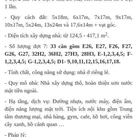
1 lầu.
- Quy cách đất: 5x18m, 6x17m, 7x17m,
9x17
m
,
10x17
m, 5x24m, 13x24m
và 17,6x
1
4
m + vạt góc.
2
- Diện tích xây dựng nhà:
từ
124,5
-
417
,
1
m
.
- Số lượng đợt 7:
33 căn gồm E26, E27, F26, F27,
G26, G27, 32H2, 36H2, 27H3, 28H3, E-1,2,3,4,5; F-
1,2,3,4,5; G-1,2,3,4,5; D1- 9,10,11,12,15,16,17,18.
- Tính chất, công năng sử dụng: nhà ở riêng lẻ.
- Quy mô nhà: Nhà xây dựng thô, hoàn thiện sơn nước
mặt tiền ngoài.
- Hạ tầng, dịch vụ: Đường nhựa, nước máy, điện âm,
điện năng lượng mặt trời. Tiện ích nội khu gồm Trung
tâm thương mại, nhà hàng, gym, cafe, hồ bơi, công viên
cây xanh, hồ cảnh quan …
- Pháp lý: