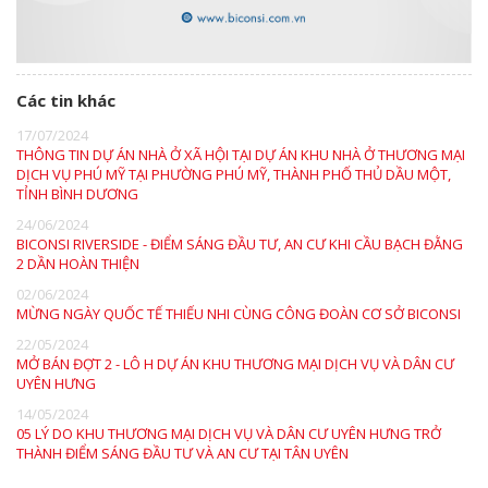
Các tin khác
17/07/2024
THÔNG TIN DỰ ÁN NHÀ Ở XÃ HỘI TẠI DỰ ÁN KHU NHÀ Ở THƯƠNG MẠI
DỊCH VỤ PHÚ MỸ TẠI PHƯỜNG PHÚ MỸ, THÀNH PHỐ THỦ DẦU MỘT,
TỈNH BÌNH DƯƠNG
24/06/2024
BICONSI RIVERSIDE - ĐIỂM SÁNG ĐẦU TƯ, AN CƯ KHI CẦU BẠCH ĐẰNG
2 DẦN HOÀN THIỆN
02/06/2024
MỪNG NGÀY QUỐC TẾ THIẾU NHI CÙNG CÔNG ĐOÀN CƠ SỞ BICONSI
22/05/2024
MỞ BÁN ĐỢT 2 - LÔ H DỰ ÁN KHU THƯƠNG MẠI DỊCH VỤ VÀ DÂN CƯ
UYÊN HƯNG
14/05/2024
05 LÝ DO KHU THƯƠNG MẠI DỊCH VỤ VÀ DÂN CƯ UYÊN HƯNG TRỞ
THÀNH ĐIỂM SÁNG ĐẦU TƯ VÀ AN CƯ TẠI TÂN UYÊN