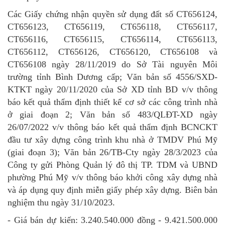
Các
Giấy chứng nhận quyền sử dụng đất số CT65612
4,
CT656123, CT656119, CT656118,
CT656117,
CT656116, CT656115, CT656114, CT656113,
CT656112, CT656126
,
CT65612
0,
CT6561
08
và
CT656108
ngày 28/11/2019 do Sở Tài nguyên Môi
trường tỉnh Bình Dương cấp; Văn bản số 4556/SXD-
KTKT ngày 20/11/2020 của Sở XD tỉnh BD v/v thông
báo kết quả thẩm định thiết kế cơ sở các công trình nhà
ở giai đoạn 2;
Văn bản số 483/QLĐT-XD ngày
26/07/2022 v/v thông báo kết quả thẩm định BCNCKT
đầu tư xây dựng công trình khu nhà ở TMDV Phú Mỹ
(giai đoạn 3);
Văn bản 26/TB-Cty ngày 28/3/2023 của
Công ty gửi Phòng Quản lý đô thị TP. TDM và UBND
phường Phú Mỹ v/v thông báo khởi công xây dựng nhà
và áp dụng quy định miễn giấy phép xây dựng. Biên bản
nghiệm thu ngày 31/10/2023.
- Giá bán dự kiến: 3.240.540.000 đồng - 9.421.500.000