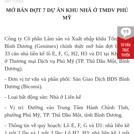
04/11/2023
MỞ BÁN ĐỢT 7 DỰ ÁN KHU NHÀ Ở TMDV PHÚ
MỸ
Công ty Cổ phần Lâm sản và Xuất nhập khẩu Tổng hợp
Bình Dương (Genimex) chính thức mở bán đợt 6 gồm
33 căn nhà liên kế lô E, F, G, H2, H3 và D1 tại Khu nhà
ở Thương mại Dịch vụ Phú Mỹ (TP. Thủ Dầu Một, Bình
Dương).
- Đơn vị tư vấn và phân phối: Sàn Giao Dịch BĐS Bình
Dương (Biconsi).
- Loại bất động sản: Nhà ở Liên kế
- Vị trí: Đường vào Trung Tâm Hành Chính Tỉnh,
phường Phú Mỹ, TP. Thủ Dầu Một, tỉnh Bình Dương.
- Thông tin về quy hoạch:
Lô E, F, G
và D1
: n
hà liền kề
1 trệt
2
lầu
và 1 trệt 3 lầu
; Lô H2
, H3
: nhà liền kề 1 trệt