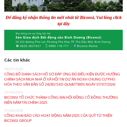
Để đăng ký nhận thông tin mới nhất từ Biconsi, Vui lòng click
tại đây
Các tin khác
09/07/2026
CÔNG BỐ DANH SÁCH HỒ SƠ ĐÁP ỨNG ĐỦ ĐIỀU KIỆN ĐƯỢC HƯỞNG
CHÍNH SÁCH MUA NHÀ Ở XÃ HỘI TẠI DỰ ÁN NOXH CHUNG CƯ PHÚ
HÒA THEO VĂN BẢN SỐ 24283/SXD-QLN&TTBĐS NGÀY 07/07/2026
23/04/2026
BICONSI TỔ CHỨC THÀNH CÔNG ĐẠI HỘI ĐỒNG CỔ ĐÔNG THƯỜNG
NIÊN NĂM TÀI CHÍNH 2025
31/03/2026
CÔNG KHAI BÁO CÁO HOẠT ĐỘNG NĂM 2025 CỦA QUỸ TỪ THIỆN
BICONSI GROUP