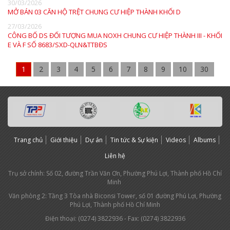
30/03/2026
MỞ BÁN 03 CĂN HỘ TRỆT CHUNG CƯ HIỆP THÀNH KHỐI D
27/03/2026
CÔNG BỐ DS ĐỐI TƯỢNG MUA NOXH CHUNG CƯ HIỆP THÀNH III - KHỐI
E VÀ F SỐ 8683/SXD-QLN&TTBĐS
1
2
3
4
5
6
7
8
9
10
30
Trang chủ
Giới thiệu
Dự án
Tin tức & Sự kiện
Videos
Albums
Liên hệ
Trụ sở chính: Số 02, đường Trần Văn Ơn, Phường Phú Lợi, Thành phố Hồ Chí
Minh
Văn phòng 2: Tầng 3 Tòa nhà Biconsi Tower, số 01 đường Phú Lợi, Phường
Phú Lợi, Thành phố Hồ Chí Minh
Điện thoại: (0274) 3
822936
- Fax: (0274) 3822936