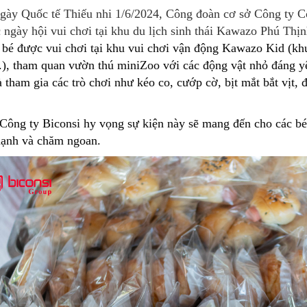
gày Quốc tế Thiếu nhi 1/6/2024, Công đoàn cơ sở Công ty 
 ngày hội vui chơi tại khu du lịch sinh thái Kawazo Phú Thị
bé được vui chơi tại khu vui chơi vận động Kawazo Kid (khu 
.), tham quan vườn thú miniZoo với các động vật nhỏ đáng yê
 tham gia các trò chơi như kéo co, cướp cờ, bịt mắt bắt vịt,
ông ty Biconsi hy vọng sự kiện này sẽ mang đến cho các bé 
ạnh và chăm ngoan.