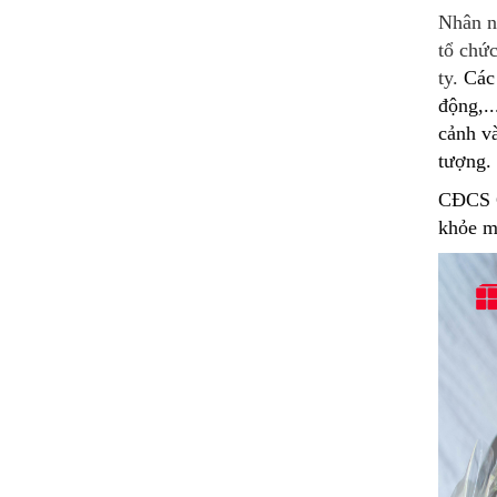
Nhân n
tổ chức
ty.
Các 
động,..
cảnh và
tượng.
CĐCS C
khỏe m