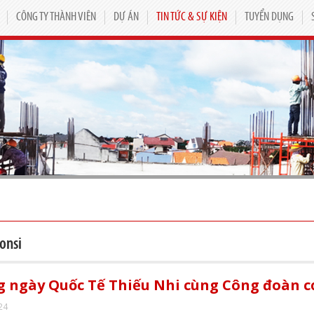
CÔNG TY THÀNH VIÊN
DỰ ÁN
TIN TỨC & SỰ KIỆN
TUYỂN DỤNG
onsi
 ngày Quốc Tế Thiếu Nhi cùng Công đoàn cơ
24