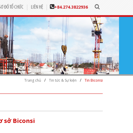
+84.
274.3822936
SƠ ĐỒ TỔ CHỨC
LIÊN HỆ
/
/
Trang chủ
Tin tức & Sự kiện
Tin Biconsi
 sở Biconsi