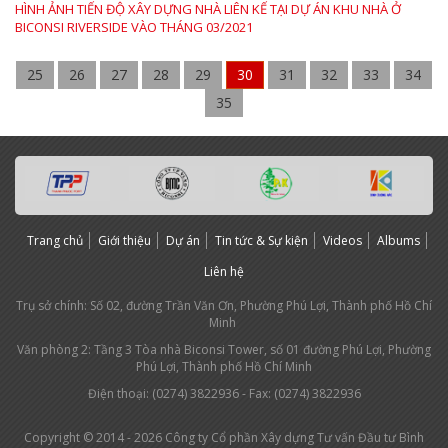
HÌNH ẢNH TIẾN ĐỘ XÂY DỰNG NHÀ LIÊN KẾ TẠI DỰ ÁN KHU NHÀ Ở
BICONSI RIVERSIDE VÀO THÁNG 03/2021
25
26
27
28
29
30
31
32
33
34
35
Trang chủ
Giới thiệu
Dự án
Tin tức & Sự kiện
Videos
Albums
Liên hệ
Trụ sở chính: Số 02, đường Trần Văn Ơn, Phường Phú Lợi, Thành phố Hồ Chí
Minh
Văn phòng 2: Tầng 3 Tòa nhà Biconsi Tower, số 01 đường Phú Lợi, Phường
Phú Lợi, Thành phố Hồ Chí Minh
Điện thoại: (0274) 3
822936
- Fax: (0274) 3822936
Copyright © 2014 - 2026 Công ty Cổ phần Xây dựng Tư vấn Đầu tư Bình