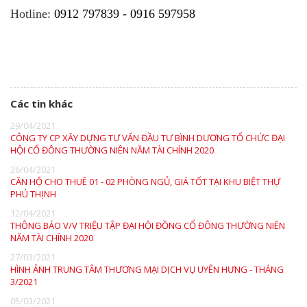
Hotline:
0912 797839 - 0916 597958
Các tin khác
29/04/2021
CÔNG TY CP XÂY DỰNG TƯ VẤN ĐẦU TƯ BÌNH DƯƠNG TỔ CHỨC ĐẠI
HỘI CỔ ĐÔNG THƯỜNG NIÊN NĂM TÀI CHÍNH 2020
26/04/2021
CĂN HỘ CHO THUÊ 01 - 02 PHÒNG NGỦ, GIÁ TỐT TẠI KHU BIỆT THỰ
PHÚ THỊNH
12/04/2021
THÔNG BÁO V/V TRIỆU TẬP ĐẠI HỘI ĐỒNG CỔ ĐÔNG THƯỜNG NIÊN
NĂM TÀI CHÍNH 2020
27/03/2021
HÌNH ẢNH TRUNG TÂM THƯƠNG MẠI DỊCH VỤ UYÊN HƯNG - THÁNG
3/2021
05/03/2021