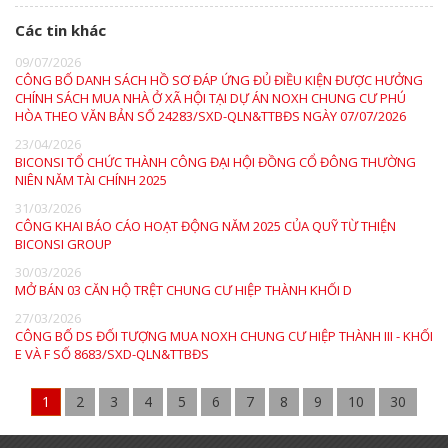
Các tin khác
09/07/2026
CÔNG BỐ DANH SÁCH HỒ SƠ ĐÁP ỨNG ĐỦ ĐIỀU KIỆN ĐƯỢC HƯỞNG
CHÍNH SÁCH MUA NHÀ Ở XÃ HỘI TẠI DỰ ÁN NOXH CHUNG CƯ PHÚ
HÒA THEO VĂN BẢN SỐ 24283/SXD-QLN&TTBĐS NGÀY 07/07/2026
23/04/2026
BICONSI TỔ CHỨC THÀNH CÔNG ĐẠI HỘI ĐỒNG CỔ ĐÔNG THƯỜNG
NIÊN NĂM TÀI CHÍNH 2025
31/03/2026
CÔNG KHAI BÁO CÁO HOẠT ĐỘNG NĂM 2025 CỦA QUỸ TỪ THIỆN
BICONSI GROUP
30/03/2026
MỞ BÁN 03 CĂN HỘ TRỆT CHUNG CƯ HIỆP THÀNH KHỐI D
27/03/2026
CÔNG BỐ DS ĐỐI TƯỢNG MUA NOXH CHUNG CƯ HIỆP THÀNH III - KHỐI
E VÀ F SỐ 8683/SXD-QLN&TTBĐS
1
2
3
4
5
6
7
8
9
10
30