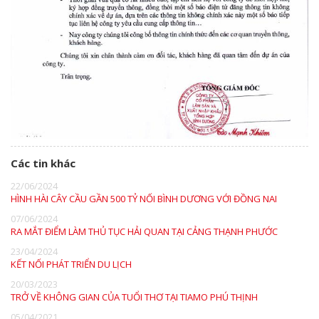
Các tin khác
22/06/2024
HÌNH HÀI CÂY CẦU GẦN 500 TỶ NỐI BÌNH DƯƠNG VỚI ĐỒNG NAI
07/06/2024
RA MẮT ĐIỂM LÀM THỦ TỤC HẢI QUAN TẠI CẢNG THẠNH PHƯỚC
23/04/2024
KẾT NỐI PHÁT TRIỂN DU LỊCH
20/03/2023
TRỞ VỀ KHÔNG GIAN CỦA TUỔI THƠ TẠI TIAMO PHÚ THỊNH
05/04/2021