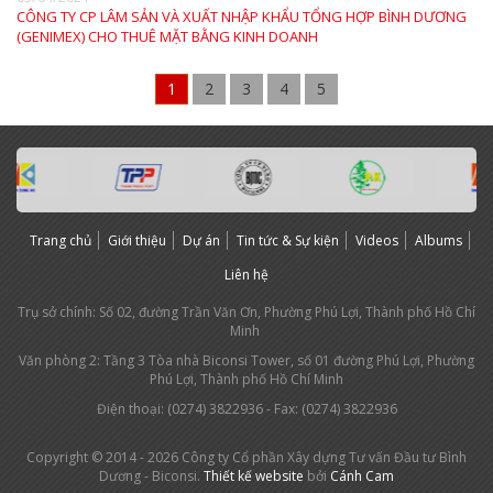
CÔNG TY CP LÂM SẢN VÀ XUẤT NHẬP KHẨU TỔNG HỢP BÌNH DƯƠNG
(GENIMEX) CHO THUÊ MẶT BẰNG KINH DOANH
1
2
3
4
5
Trang chủ
Giới thiệu
Dự án
Tin tức & Sự kiện
Videos
Albums
Liên hệ
Trụ sở chính: Số 02, đường Trần Văn Ơn, Phường Phú Lợi, Thành phố Hồ Chí
Minh
Văn phòng 2: Tầng 3 Tòa nhà Biconsi Tower, số 01 đường Phú Lợi, Phường
Phú Lợi, Thành phố Hồ Chí Minh
Điện thoại: (0274) 3
822936
- Fax: (0274) 3822936
Copyright © 2014 - 2026 Công ty Cổ phần Xây dựng Tư vấn Đầu tư Bình
Dương - Biconsi.
Thiết kế website
bởi
Cánh Cam