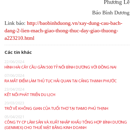
Phương Lê
Báo Bình Dương
Link báo:
http://baobinhduong.vn/xay-dung-cau-bach-
dang-2-lien-mach-giao-thong-thuc-day-giao-thuong-
a223210.html
Các tin khác
22/06/2024
HÌNH HÀI CÂY CẦU GẦN 500 TỶ NỐI BÌNH DƯƠNG VỚI ĐỒNG NAI
07/06/2024
RA MẮT ĐIỂM LÀM THỦ TỤC HẢI QUAN TẠI CẢNG THẠNH PHƯỚC
23/04/2024
KẾT NỐI PHÁT TRIỂN DU LỊCH
20/03/2023
TRỞ VỀ KHÔNG GIAN CỦA TUỔI THƠ TẠI TIAMO PHÚ THỊNH
05/04/2021
CÔNG TY CP LÂM SẢN VÀ XUẤT NHẬP KHẨU TỔNG HỢP BÌNH DƯƠNG
(GENIMEX) CHO THUÊ MẶT BẰNG KINH DOANH