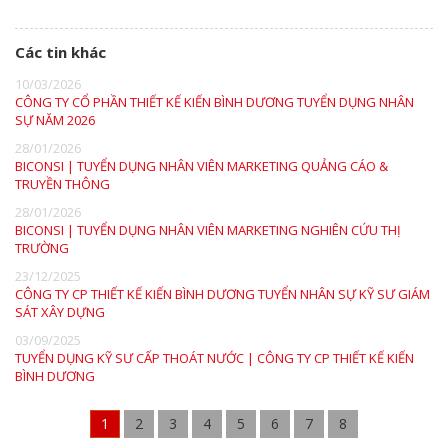
Các tin khác
10/03/2026
CÔNG TY CỔ PHẦN THIẾT KẾ KIẾN BÌNH DƯƠNG TUYỂN DỤNG NHÂN
SỰ NĂM 2026
28/01/2026
BICONSI | TUYỂN DỤNG NHÂN VIÊN MARKETING QUẢNG CÁO &
TRUYỀN THÔNG
28/01/2026
BICONSI | TUYỂN DỤNG NHÂN VIÊN MARKETING NGHIÊN CỨU THỊ
TRƯỜNG
23/12/2025
CÔNG TY CP THIẾT KẾ KIẾN BÌNH DƯƠNG TUYỂN NHÂN SỰ KỸ SƯ GIÁM
SÁT XÂY DỰNG
03/09/2025
TUYỂN DỤNG KỸ SƯ CẤP THOÁT NƯỚC | CÔNG TY CP THIẾT KẾ KIẾN
BÌNH DƯƠNG
1
2
3
4
5
6
7
8