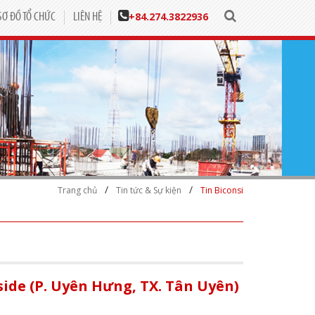
+84.
274.3822936
SƠ ĐỒ TỔ CHỨC
LIÊN HỆ
/
/
Trang chủ
Tin tức & Sự kiện
Tin Biconsi
ide (P. Uyên Hưng, TX. Tân Uyên)