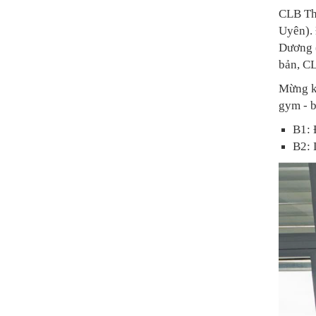
CLB Thể
Uyên).
Dương (
bản, CL
Mừng kh
gym - b
B1: 
B2: 