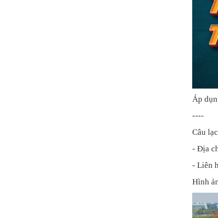
Áp dụng
----
Câu lạc
- Địa c
- Liên 
Hình ản