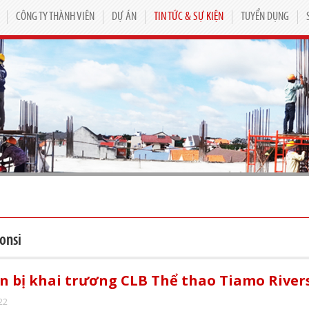
CÔNG TY THÀNH VIÊN
DỰ ÁN
TIN TỨC & SỰ KIỆN
TUYỂN DỤNG
onsi
n bị khai trương CLB Thể thao Tiamo Rivers
22