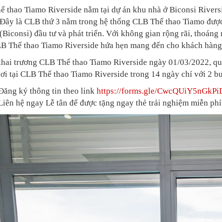
 thao Tiamo Riverside nằm tại dự án khu nhà ở Biconsi River
 Đây là CLB thứ 3 nằm trong hệ thống CLB Thể thao Tiamo đượ
Biconsi) đầu tư và phát triển. Với không gian rộng rãi, thoáng 
B Thể thao Tiamo Riverside hứa hẹn mang đến cho khách hàng n
ai trương CLB Thể thao Tiamo Riverside ngày 01/03/2022, quý
ơi tại CLB Thể thao Tiamo Riverside trong 14 ngày chỉ với 2 b
Đăng ký thông tin theo link
https://forms.gle/CwcQUiY5nGkP
Liên hệ ngay Lễ tân để được tặng ngay thẻ trải nghiệm miễn phí