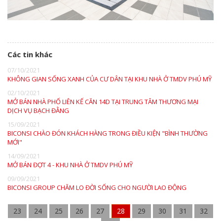
Các tin khác
07/10/2021
KHÔNG GIAN SỐNG XANH CỦA CƯ DÂN TẠI KHU NHÀ Ở TMDV PHÚ MỸ
02/10/2021
MỞ BÁN NHÀ PHỐ LIÊN KẾ CĂN 14D TẠI TRUNG TÂM THƯƠNG MẠI
DỊCH VỤ BẠCH ĐẰNG
15/09/2021
BICONSI CHÀO ĐÓN KHÁCH HÀNG TRONG ĐIỀU KIỆN "BÌNH THƯỜNG
MỚI"
14/09/2021
MỞ BÁN ĐỢT 4 - KHU NHÀ Ở TMDV PHÚ MỸ
09/09/2021
BICONSI GROUP CHĂM LO ĐỜI SỐNG CHO NGƯỜI LAO ĐỘNG
23
24
25
26
27
28
29
30
31
32