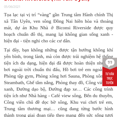
05/06/2021
Tọa lạc tại vị trí “vàng” gần Trung tâm Hành chính Thị
xã Tân Uyên, ven sông Đồng Nai hiền hòa và thoáng
mát, dự án Khu Nhà ở Biconsi Riverside được quy
hoạch chuẩn đô thị, mang lại không gian sống xanh -
hiện đại - tiện nghi cho các cư dân.
Tại đây, bạn không những được tận hưởng không khí
yên bình, trong lành, mà còn được trải nghiệm hệ thống
tiện ích đa dạng, hiện đại đã được hoàn thiện như: Hồ
bơi ngoài trời chuẩn thi đấu, Hồ bơi trẻ em ngoài trời,
Phòng tập gym, Phòng xông hơi Sauna, Phòng xông hơi
Steambath, Ghế tắm nắng, Phòng thay đồ, Công viên cây
xanh, Đường dạo bộ, Đường đạp xe… Các công trình
tiện ích như Nhà hàng - Café view sông, Bến du thuyền,
Công viên chủ đề dọc bờ sông, Khu vui chơi trẻ em,
Trung tâm thương mại… cũng đang từng bước hình
thành trong giai đoạn tiếp theo mang đến sức sống tươi