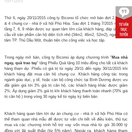
10/11/2015
Thứ 6, ngày 20/11/2015 công ty Biconsi tổ chức mở bán đợt 2, tầng 3
& 4 chung cư - nhà ở xã hội Phú Hòa. Sau đợt 1 tháng 7/2015 mở bán
tầng 7, 8, 9 nhận được sự quan tâm lớn của khách hàng, đáp ứng nhu
cầu về sản phẩm căn hộ diện tích nhỏ (34m2, 46m2, 52m2), ngay trung
tâm TP. Thủ Dầu Một, thuận tiện cho công việc và học tập.
Trong ngày mở bán, công ty Biconsi áp dụng chương trình "
Mua nhà
ngay, quà trao tay
" tặng Phiếu Quà tặng 10 triệu đồng cho tất cả khách
hàng tham dự. Phiếu có giá trị từ ngày 20/11 đến ngày 30/11/2015 khi
khách hàng đặt mua căn hộ chung cư. Khách hàng công tác trong
ngành giáo dục, y tế, hoặc cán bộ công chức tại Bình Dương được ưu
đãi giảm giá tới 3% giá trị căn hộ, các khách hàng khác được giảm
2%; Áp dụng giảm 2% giá trị khi khách hàng thanh toán nhanh (70% giá
trị căn hộ ) trong vòng 30 ngày kể từ ngày ký biên bản.
Khách hàng quan tâm tới dự án chung cư - nhà ở xã hội Phú Hòa có
thể tham quan nhà mẫu để được tư vấn chi tiết về điều kiện, thủ tục
mua và các chương trình hỗ trợ vay vốn mua nhà từ gói 30.000 tỷ
lãi suất thấp
(từ 5% năm). Ngoài ra, khách hàng tham
đồng với