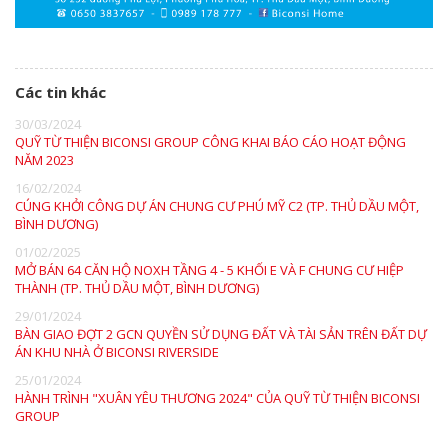
Các tin khác
30/03/2024
QUỸ TỪ THIỆN BICONSI GROUP CÔNG KHAI BÁO CÁO HOẠT ĐỘNG
NĂM 2023
16/02/2024
CÚNG KHỞI CÔNG DỰ ÁN CHUNG CƯ PHÚ MỸ C2 (TP. THỦ DẦU MỘT,
BÌNH DƯƠNG)
01/02/2025
MỞ BÁN 64 CĂN HỘ NOXH TẦNG 4 - 5 KHỐI E VÀ F CHUNG CƯ HIỆP
THÀNH (TP. THỦ DẦU MỘT, BÌNH DƯƠNG)
29/01/2024
BÀN GIAO ĐỢT 2 GCN QUYỀN SỬ DỤNG ĐẤT VÀ TÀI SẢN TRÊN ĐẤT DỰ
ÁN KHU NHÀ Ở BICONSI RIVERSIDE
25/01/2024
HÀNH TRÌNH "XUÂN YÊU THƯƠNG 2024" CỦA QUỸ TỪ THIỆN BICONSI
GROUP