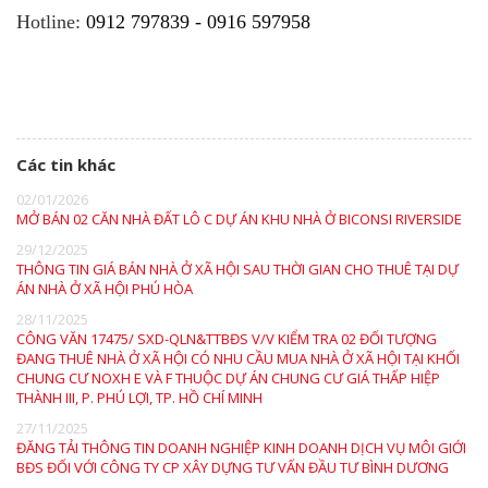
Hotline:
0912 797839 - 0916 597958
Các tin khác
02/01/2026
MỞ BÁN 02 CĂN NHÀ ĐẤT LÔ C DỰ ÁN KHU NHÀ Ở BICONSI RIVERSIDE
29/12/2025
THÔNG TIN GIÁ BÁN NHÀ Ở XÃ HỘI SAU THỜI GIAN CHO THUÊ TẠI DỰ
ÁN NHÀ Ở XÃ HỘI PHÚ HÒA
28/11/2025
CÔNG VĂN 17475/ SXD-QLN&TTBĐS V/V KIỂM TRA 02 ĐỐI TƯỢNG
ĐANG THUÊ NHÀ Ở XÃ HỘI CÓ NHU CẦU MUA NHÀ Ở XÃ HỘI TẠI KHỐI
CHUNG CƯ NOXH E VÀ F THUỘC DỰ ÁN CHUNG CƯ GIÁ THẤP HIỆP
THÀNH III, P. PHÚ LỢI, TP. HỒ CHÍ MINH
27/11/2025
ĐĂNG TẢI THÔNG TIN DOANH NGHIỆP KINH DOANH DỊCH VỤ MÔI GIỚI
BĐS ĐỐI VỚI CÔNG TY CP XÂY DỰNG TƯ VẤN ĐẦU TƯ BÌNH DƯƠNG