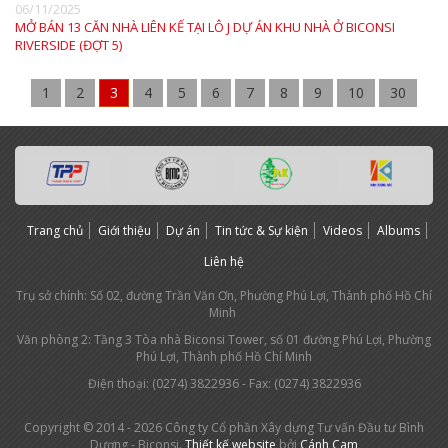
06/11/2025
MỞ BÁN 13 CĂN NHÀ LIÊN KẾ TẠI LÔ J DỰ ÁN KHU NHÀ Ở BICONSI
RIVERSIDE (ĐỢT 5)
1
2
3
4
5
6
7
8
9
10
30
Trang chủ
Giới thiệu
Dự án
Tin tức & Sự kiện
Videos
Albums
Liên hệ
Trụ sở chính: Số 02, đường Trần Văn Ơn, Phường Phú Lợi, Thành phố Hồ Chí
Minh
Văn phòng 2: Tầng 3 Tòa nhà Biconsi Tower, số 01 đường Phú Lợi, Phường
Phú Lợi, Thành phố Hồ Chí Minh
Điện thoại: (0274) 3
822936
- Fax: (0274) 3822936
Copyright © 2014 - 2026 Công ty Cổ phần Xây dựng Tư vấn Đầu tư Bình
Dương - Biconsi.
Thiết kế website
bởi
Cánh Cam