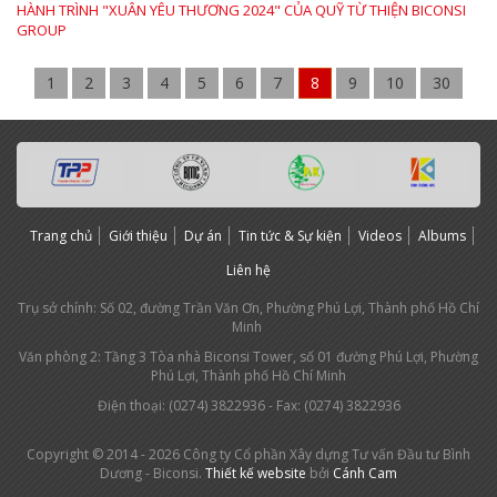
HÀNH TRÌNH "XUÂN YÊU THƯƠNG 2024" CỦA QUỸ TỪ THIỆN BICONSI
GROUP
1
2
3
4
5
6
7
8
9
10
30
Trang chủ
Giới thiệu
Dự án
Tin tức & Sự kiện
Videos
Albums
Liên hệ
Trụ sở chính: Số 02, đường Trần Văn Ơn, Phường Phú Lợi, Thành phố Hồ Chí
Minh
Văn phòng 2: Tầng 3 Tòa nhà Biconsi Tower, số 01 đường Phú Lợi, Phường
Phú Lợi, Thành phố Hồ Chí Minh
Điện thoại: (0274) 3
822936
- Fax: (0274) 3822936
Copyright © 2014 - 2026 Công ty Cổ phần Xây dựng Tư vấn Đầu tư Bình
Dương - Biconsi.
Thiết kế website
bởi
Cánh Cam