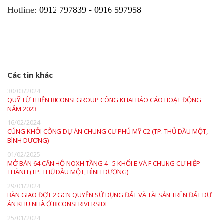
Hotline:
0912 797839 - 0916 597958
Các tin khác
30/03/2024
QUỸ TỪ THIỆN BICONSI GROUP CÔNG KHAI BÁO CÁO HOẠT ĐỘNG
NĂM 2023
16/02/2024
CÚNG KHỞI CÔNG DỰ ÁN CHUNG CƯ PHÚ MỸ C2 (TP. THỦ DẦU MỘT,
BÌNH DƯƠNG)
01/02/2025
MỞ BÁN 64 CĂN HỘ NOXH TẦNG 4 - 5 KHỐI E VÀ F CHUNG CƯ HIỆP
THÀNH (TP. THỦ DẦU MỘT, BÌNH DƯƠNG)
29/01/2024
BÀN GIAO ĐỢT 2 GCN QUYỀN SỬ DỤNG ĐẤT VÀ TÀI SẢN TRÊN ĐẤT DỰ
ÁN KHU NHÀ Ở BICONSI RIVERSIDE
25/01/2024