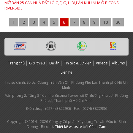
MỞ BÁN 25 CĂN NHÀ ĐẤT LÔ C, F, G, H DỰ ÁN KHU NHÀ Ở BICONSI
RIVERSIDE
1
2
3
4
5
6
7
8
9
10
30
Trang chủ
Giới thiệu
Dự án
Tin tức & Sự kiện
Videos
Albums
Liên hệ
Trụ sở chính: Số 02, đường Trần Văn Ơn, Phường Phú Lợi, Thành phố Hồ Chí
Minh
Văn phòng 2: Tầng 3 Tòa nhà Biconsi Tower, số 01 đường Phú Lợi, Phường
Phú Lợi, Thành phố Hồ Chí Minh
Điện thoại: (0274) 3
822936
- Fax: (0274) 3822936
Copyright © 2014 - 2026 Công ty Cổ phần Xây dựng Tư vấn Đầu tư Bình
Dương - Biconsi.
Thiết kế website
bởi
Cánh Cam