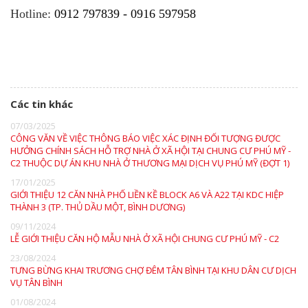
Hotline:
0912 797839 - 0916 597958
Các tin khác
07/03/2025
CÔNG VĂN VỀ VIỆC THÔNG BÁO VIỆC XÁC ĐỊNH ĐỐI TƯỢNG ĐƯỢC
HƯỞNG CHÍNH SÁCH HỖ TRỢ NHÀ Ở XÃ HỘI TẠI CHUNG CƯ PHÚ MỸ -
C2 THUỘC DỰ ÁN KHU NHÀ Ở THƯƠNG MẠI DỊCH VỤ PHÚ MỸ (ĐỢT 1)
17/01/2025
GIỚI THIỆU 12 CĂN NHÀ PHỐ LIỀN KỀ BLOCK A6 VÀ A22 TẠI KDC HIỆP
THÀNH 3 (TP. THỦ DẦU MỘT, BÌNH DƯƠNG)
09/11/2024
LỄ GIỚI THIỆU CĂN HỘ MẪU NHÀ Ở XÃ HỘI CHUNG CƯ PHÚ MỸ - C2
23/08/2024
TƯNG BỪNG KHAI TRƯƠNG CHỢ ĐÊM TÂN BÌNH TẠI KHU DÂN CƯ DỊCH
VỤ TÂN BÌNH
01/08/2024